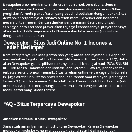
siap membantu anda kapan pun untuk bergabung dengan
Dewapoker
mendaftarkan diri kalian secara aman dan nyaman dengan memastikan
pengisian formulir pendaftaran yang sudah disediakan dengan benar. Situs
dewapoker terpercaya di Indonesia telah memiliki server dari beberapa
negara di luar negeri dengan tingkat pengamanan data yang tinggi,
sehingga data dari para player akan terjaga keamanannya, player tentunya
akan bertransaksi tanpa merasa khawatir dan bisa bermain judi online
dengan santai dan aman.
Dewapoker : Situs Judi Online No. 1 Indonesia,
Hadiah Berlimpah
Demi terciptanya suasana permainan yang aman dan nyaman, Dewapoker
menyediakan segala fasilitas terbaik. Misalnya customer service 24/7, daftar
akun Dewapoker gratis, pilihan terbanyak ada di berbagai bank (BCA, BNI, BRI,
BII, CIMB Niaga, Danamon dan Mandiri) dan setoran E-Wallet, penarikan tak
terbatas serta promosi menarik. Situs taruhan online terpercaya di Indonesia
ini juga dilatih untuk tetap profesional dan ramah saat melayani pelanggan
selama 24 jam. Karenanya, Anda tidak perlu khawatir kesulitan saat berjudi
di situs Dewapoker. Bergabunglah bersama kami dengan cara mendaftar di
menu daftar yang sudah tertera.
FAQ - Situs Terpercaya Dewapoker
Amankah Bermain Di Situs Dewapoker?
Sangatlah aman bermain di judi online Dewapoker, Karena Dewapoker
merupakan website yang mendapatkan lisensi resmi dari pagcor dan