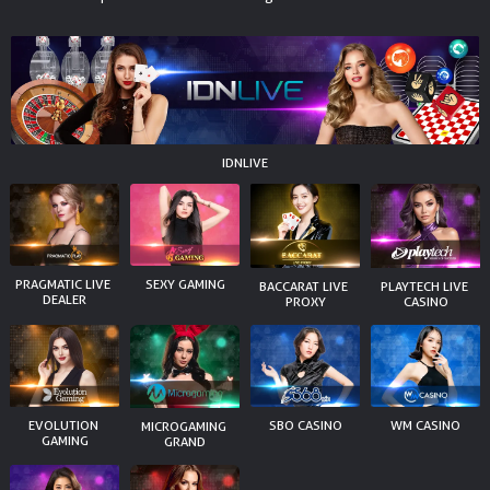
NEW
TANGKAS
RTP
DEPOSIT
IDNLIVE
WITHDRAW
PROMOSI
DOWNLOAD APLIKASI
PRAGMATIC LIVE 
SEXY GAMING
BACCARAT LIVE 
PLAYTECH LIVE 
DEALER
PROXY
CASINO
REFERRAL
JACKPOT
VIP MEMBER
EVOLUTION 
SBO CASINO
WM CASINO
MICROGAMING 
GAMING
GRAND
HUBUNGI KAMI